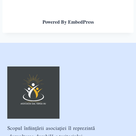
Powered By EmbedPress
Scopul înființării asociației îl reprezintă