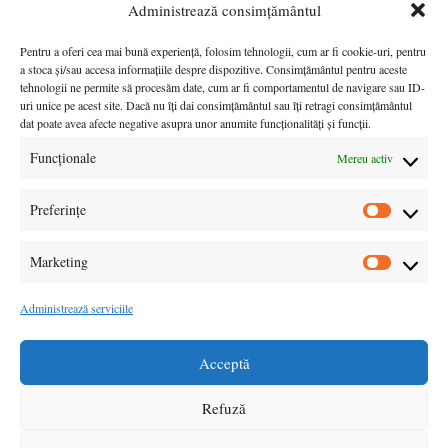
Administrează consimțământul
Pentru a oferi cea mai bună experiență, folosim tehnologii, cum ar fi cookie-uri, pentru
+40 723 615 162
a stoca și/sau accesa informațiile despre dispozitive. Consimțământul pentru aceste
tehnologii ne permite să procesăm date, cum ar fi comportamentul de navigare sau ID-
Luni - Vineri: 10:00 - 18:00
uri unice pe acest site. Dacă nu îți dai consimțământul sau îți retragi consimțământul
dat poate avea afecte negative asupra unor anumite funcționalități și funcții.
Funcționale
Mereu activ
asociatiagaltargujiu@gmail.com
Preferințe
Informații & support
Preferin
Marketing
Market
BLD Constantin Brâncuși NR 6A, ET. 4, Targu Jiu ,
Administrează serviciile
Judet Gorj
Informații & support
Acceptă
Refuză